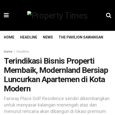
HOME
HEADLINE
NEWS
THE PAVILION SAWANGAN
TH
Home
Headline
Terindikasi Bisnis Properti
Membaik, Modernland Bersiap
Luncurkan Apartemen di Kota
Modern
Fairway Place Golf Residence sendiri dikembangkan
untuk menyasar kalangan menengah atas dan
menurut rencana akan dibangun di lokasi premium