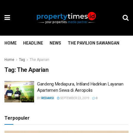
HOME
HEADLINE
NEWS
THE PAVILION SAWANGAN
TH
Home
Tag
The Aparian
Tag:
The Aparian
Gandeng Mediapura, Intiland Hadirkan Layanan
Apartemen Sewa di Aeropolis
BY
REDAKSI
SEPTEMBER 23, 2019
0
Terpopuler