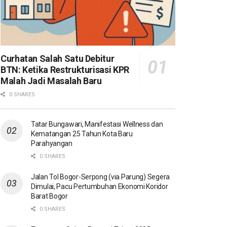
Curhatan Salah Satu Debitur
BTN: Ketika Restrukturisasi KPR
Malah Jadi Masalah Baru
0 SHARES
Tatar Bungawari, Manifestasi Wellness dan
Kematangan 25 Tahun Kota Baru
Parahyangan
0 SHARES
Jalan Tol Bogor-Serpong (via Parung) Segera
Dimulai, Pacu Pertumbuhan Ekonomi Koridor
Barat Bogor
0 SHARES