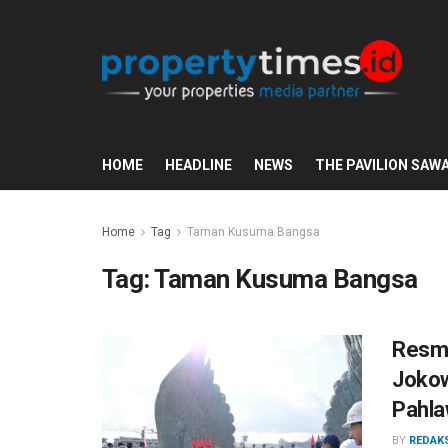
HOME
HEADLINE
NEWS
THE PAVILION SAW
Home
Tag
Taman Kusuma Bangsa
Tag:
Taman Kusuma Bangsa
Resmi
Jokow
Pahla
BY
REDAK