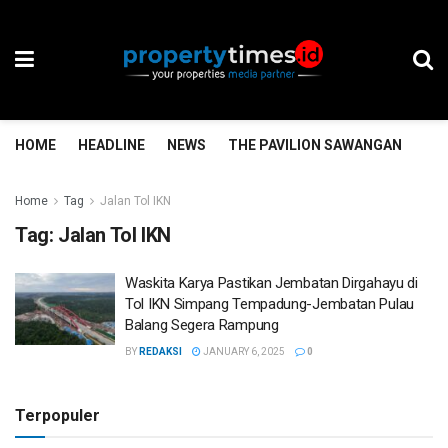
HOME
HEADLINE
NEWS
THE PAVILION SAWANGAN
TH
Home
Tag
Jalan Tol IKN
Tag:
Jalan Tol IKN
Waskita Karya Pastikan Jembatan Dirgahayu di
Tol IKN Simpang Tempadung-Jembatan Pulau
Balang Segera Rampung
BY
REDAKSI
JANUARY 6, 2025
0
Terpopuler