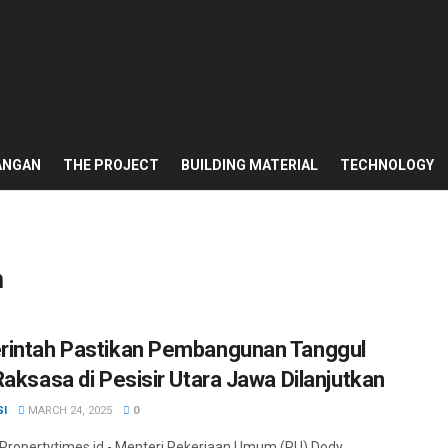
ANGAN
THE PROJECT
BUILDING MATERIAL
TECHNOLOGY
m
intah Pastikan Pembangunan Tanggul
Raksasa di Pesisir Utara Jawa Dilanjutkan
SI
MARCH 24, 2025
0
 Propertytimes.id - Menteri Pekerjaan Umum (PU) Dody