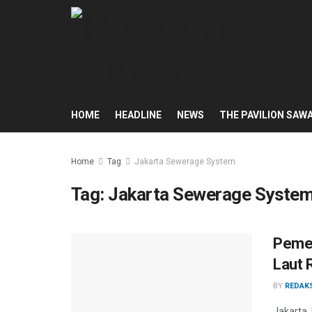
HOME
HEADLINE
NEWS
THE PAVILION SAW
Home
Tag
Jakarta Sewerage System
Tag:
Jakarta Sewerage Syste
Pemer
Laut 
BY
REDAK
Jakarta,