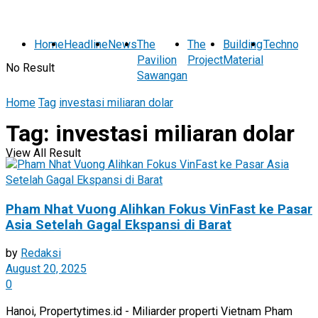
Home
Headline
News
The
The
Building
Technolog
Pavilion
Project
Material
No Result
Sawangan
Home
Tag
investasi miliaran dolar
Tag:
investasi miliaran dolar
View All Result
Pham Nhat Vuong Alihkan Fokus VinFast ke Pasar
Asia Setelah Gagal Ekspansi di Barat
by
Redaksi
August 20, 2025
0
Hanoi, Propertytimes.id - Miliarder properti Vietnam Pham