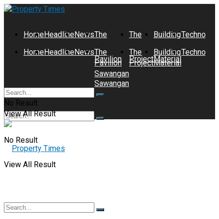
Home
Headline
News
The
The
Building
Technolog
Home
Headline
News
The
The
Building
Technolog
Pavilion
Project
Material
Pavilion
Project
Material
Sawangan
Sawangan
No Result
View All Result
No Result
View All Result