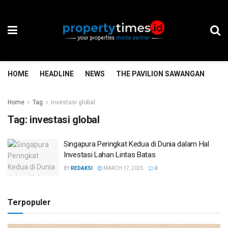
HOME
HEADLINE
NEWS
THE PAVILION SAWANGAN
TH
Home
Tag
investasi global
Tag:
investasi global
Singapura Peringkat Kedua di Dunia dalam Hal
Investasi Lahan Lintas Batas
BY
REDAKSI
MARCH 17, 2025
0
Terpopuler