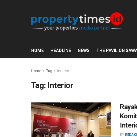
HOME
HEADLINE
NEWS
THE PAVILION SAW
Home
Tag
Interior
Tag:
Interior
Rayak
Komit
Inter
BY
REDAK