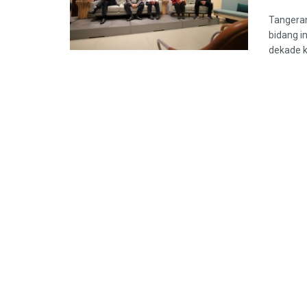
Tangeran
bidang i
dekade k