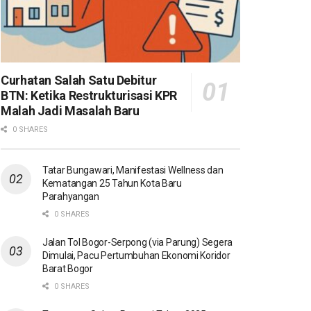
Curhatan Salah Satu Debitur
BTN: Ketika Restrukturisasi KPR
Malah Jadi Masalah Baru
0 SHARES
Tatar Bungawari, Manifestasi Wellness dan
Kematangan 25 Tahun Kota Baru
Parahyangan
0 SHARES
Jalan Tol Bogor-Serpong (via Parung) Segera
Dimulai, Pacu Pertumbuhan Ekonomi Koridor
Barat Bogor
0 SHARES