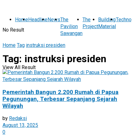
Home
Headline
News
The
The
Building
Technolog
Pavilion
Project
Material
No Result
Sawangan
Home
Tag
instruksi presiden
Tag:
instruksi presiden
View All Result
Pemerintah Bangun 2.200 Rumah di Papua
Pegunungan, Terbesar Sepanjang Sejarah
Wilayah
by
Redaksi
August 13, 2025
0