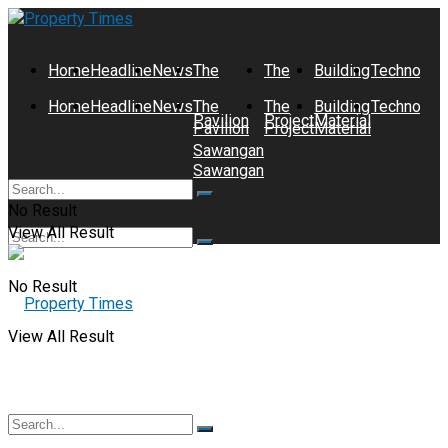
Home
Headline
News
The
The
Building
Technolog
Home
Headline
News
The
The
Building
Technolog
Pavilion
Project
Material
Pavilion
Project
Material
Sawangan
Sawangan
No Result
View All Result
No Result
View All Result