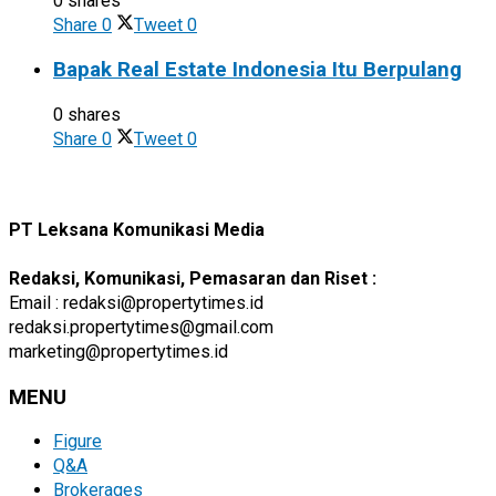
0 shares
Share
0
Tweet
0
Bapak Real Estate Indonesia Itu Berpulang
0 shares
Share
0
Tweet
0
PT Leksana Komunikasi Media
Redaksi, Komunikasi, Pemasaran dan Riset :
Email : redaksi@propertytimes.id
redaksi.propertytimes@gmail.com
marketing@propertytimes.id
MENU
Figure
Q&A
Brokerages