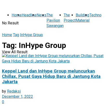
Home
Headline
News
The
The
Building
Technolog
Pavilion
Project
Material
No Result
Sawangan
Home
Tag
InHype Group
Tag:
InHype Group
View All Result
Keppel Land dan InHype Group meluncurkan
Chillax, Pusat Gaya Hidup Baru di Jantung Kota
Jakarta
by
Redaksi
December 1, 2022
0