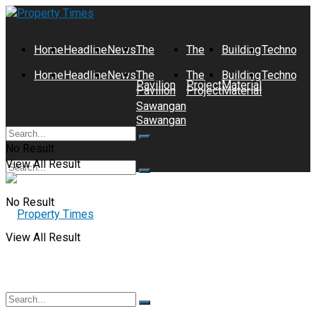
Home
Headline
News
The
The
Building
Technolog
Home
Headline
News
The
The
Building
Technolog
Pavilion
Project
Material
Pavilion
Project
Material
Sawangan
Sawangan
No Result
View All Result
No Result
View All Result