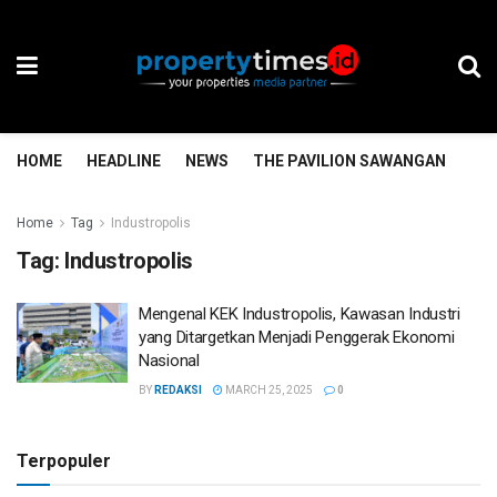
HOME
HEADLINE
NEWS
THE PAVILION SAWANGAN
TH
Home
Tag
Industropolis
Tag:
Industropolis
Mengenal KEK Industropolis, Kawasan Industri
yang Ditargetkan Menjadi Penggerak Ekonomi
Nasional
BY
REDAKSI
MARCH 25, 2025
0
Terpopuler