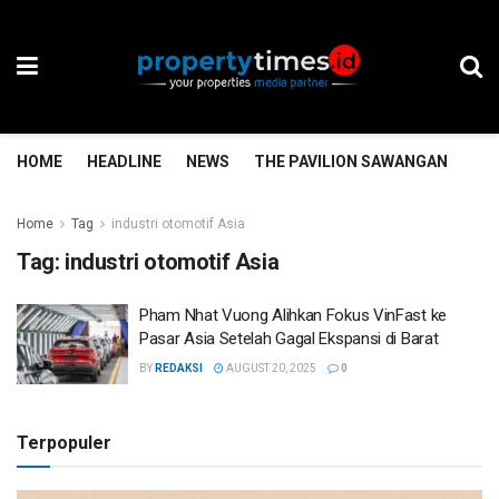
HOME
HEADLINE
NEWS
THE PAVILION SAWANGAN
TH
Home
Tag
industri otomotif Asia
Tag:
industri otomotif Asia
Pham Nhat Vuong Alihkan Fokus VinFast ke
Pasar Asia Setelah Gagal Ekspansi di Barat
BY
REDAKSI
AUGUST 20, 2025
0
Terpopuler