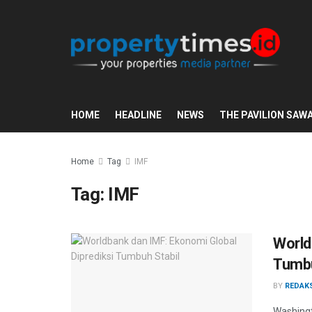
HOME
HEADLINE
NEWS
THE PAVILION SAW
Home
Tag
IMF
Tag:
IMF
World
Tumbu
BY
REDAK
Washingt