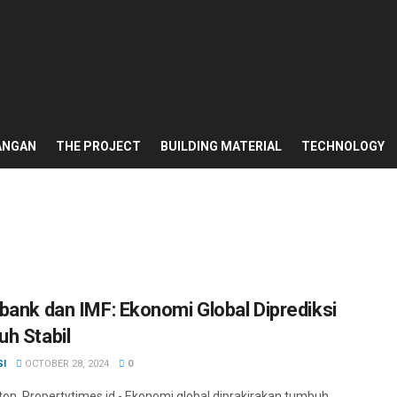
ANGAN
THE PROJECT
BUILDING MATERIAL
TECHNOLOGY
bank dan IMF: Ekonomi Global Diprediksi
h Stabil
SI
OCTOBER 28, 2024
0
on, Propertytimes.id - Ekonomi global diprakirakan tumbuh