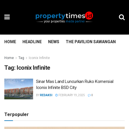
HOME
HEADLINE
NEWS
THE PAVILION SAWANGAN
TH
Home
Tag
Iconix Infinite
Tag:
Iconix Infinite
Sinar Mas Land Luncurkan Ruko Komersial
Iconix Infinite BSD City
BY
REDAKSI
FEBRUARY 19, 2025
0
Terpopuler