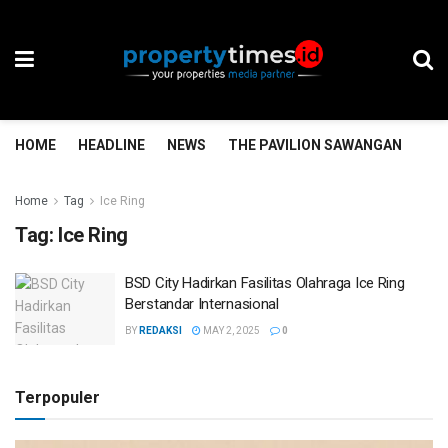
HOME
HEADLINE
NEWS
THE PAVILION SAWANGAN
TH
Home
Tag
Ice Ring
Tag:
Ice Ring
BSD City Hadirkan Fasilitas Olahraga Ice Ring
Berstandar Internasional
BY
REDAKSI
MAY 2, 2025
0
Terpopuler