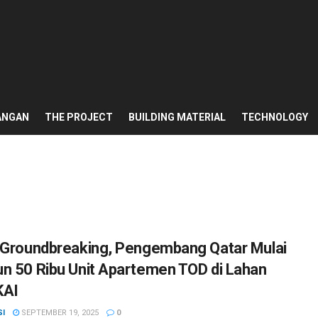
ANGAN
THE PROJECT
BUILDING MATERIAL
TECHNOLOGY
 Groundbreaking, Pengembang Qatar Mulai
n 50 Ribu Unit Apartemen TOD di Lahan
KAI
SI
SEPTEMBER 19, 2025
0