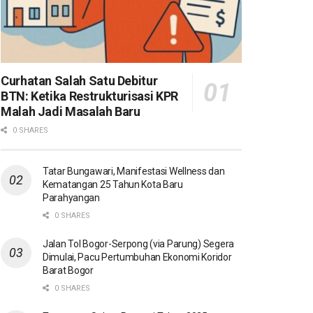
Curhatan Salah Satu Debitur
BTN: Ketika Restrukturisasi KPR
Malah Jadi Masalah Baru
0 SHARES
Tatar Bungawari, Manifestasi Wellness dan
Kematangan 25 Tahun Kota Baru
Parahyangan
0 SHARES
Jalan Tol Bogor-Serpong (via Parung) Segera
Dimulai, Pacu Pertumbuhan Ekonomi Koridor
Barat Bogor
0 SHARES