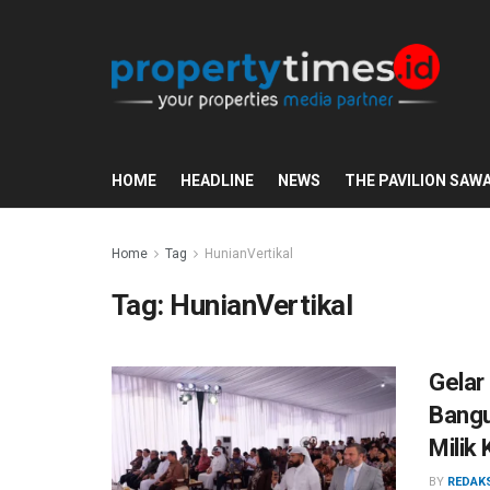
HOME
HEADLINE
NEWS
THE PAVILION SAW
Home
Tag
HunianVertikal
Tag:
HunianVertikal
Gelar
Bangu
Milik 
BY
REDAK