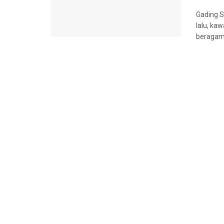
Gading S
lalu, ka
beragam 