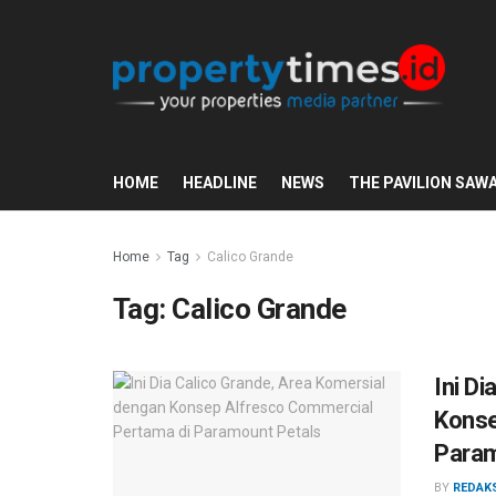
HOME
HEADLINE
NEWS
THE PAVILION SAW
Home
Tag
Calico Grande
Tag:
Calico Grande
Ini D
Konse
Param
BY
REDAK