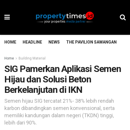
HOME
HEADLINE
NEWS
THE PAVILION SAWANGAN
TH
Home
Building Material
SIG Pamerkan Aplikasi Semen
Hijau dan Solusi Beton
Berkelanjutan di IKN
Semen hijau SIG tercatat 21%- 38% lebih rendah
karbon dibandingkan semen konvensional, serta
memiliki kandungan dalam negeri (TKDN) tinggi,
lebih dari 90%.