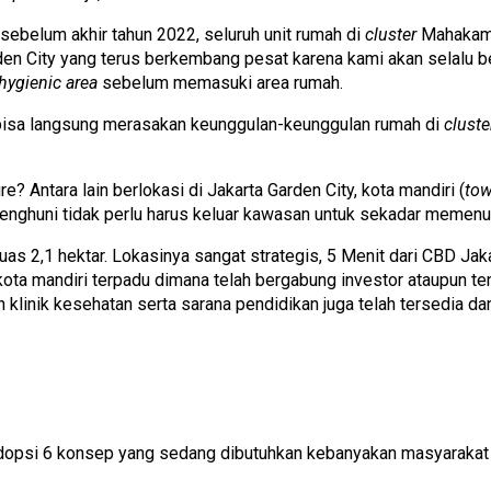
sebelum akhir tahun 2022, seluruh unit rumah di
cluster
Mahakam T
arden City yang terus berkembang pesat karena kami akan selal
hygienic area
sebelum memasuki area rumah.
bisa langsung merasakan keunggulan-keunggulan rumah di
cluste
 Antara lain berlokasi di Jakarta Garden City, kota mandiri (
to
enghuni tidak perlu harus keluar kawasan untuk sekadar memenuh
s 2,1 hektar. Lokasinya sangat strategis, 5 Menit dari CBD Ja
ota mandiri terpadu dimana telah bergabung investor ataupun te
linik kesehatan serta sarana pendidikan juga telah tersedia dan
dopsi 6 konsep yang sedang dibutuhkan kebanyakan masyarakat 