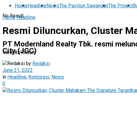
Home
Headline
News
The Pavilion Sawangan
The Project
Bu
No Result
Home
Headline
Resmi Diluncurkan, Cluster M
PT Modernland Realty Tbk. resmi melunc
City (JGC)
View All Result
by
Redaksi
June 21, 2022
in
Headline
,
Korporasi
,
News
0