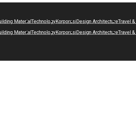
ilding Material
Technology
Korporasi
Design Architecture
Travel &
ilding Material
Technology
Korporasi
Design Architecture
Travel &