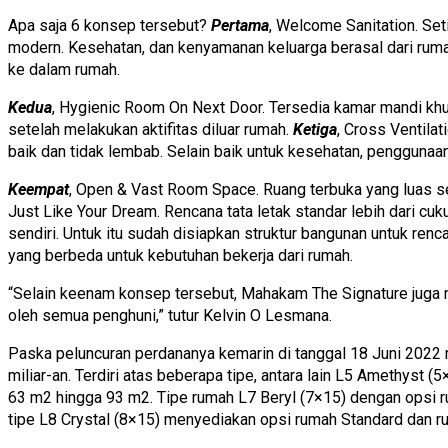
Apa saja 6 konsep tersebut?
Pertama
, Welcome Sanitation. Set
modern. Kesehatan, dan kenyamanan keluarga berasal dari rum
ke dalam rumah.
Kedua
, Hygienic Room On Next Door. Tersedia kamar mandi kh
setelah melakukan aktifitas diluar rumah.
Ketiga
, Cross Ventila
baik dan tidak lembab. Selain baik untuk kesehatan, penggunaa
Keempat
, Open & Vast Room Space. Ruang terbuka yang luas s
Just Like Your Dream. Rencana tata letak standar lebih dari 
sendiri. Untuk itu sudah disiapkan struktur bangunan untuk re
yang berbeda untuk kebutuhan bekerja dari rumah.
“Selain keenam konsep tersebut, Mahakam The Signature jug
oleh semua penghuni,” tutur Kelvin O Lesmana.
Paska peluncuran perdananya kemarin di tanggal 18 Juni 202
miliar-an. Terdiri atas beberapa tipe, antara lain L5 Amethys
63 m2 hingga 93 m2. Tipe rumah L7 Beryl (7×15) dengan opsi
tipe L8 Crystal (8×15) menyediakan opsi rumah Standard dan