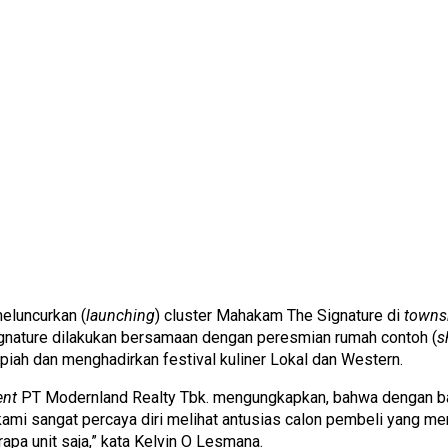
eluncurkan (
launching
) cluster Mahakam The Signature di
towns
ature dilakukan bersamaan dengan peresmian rumah contoh (
s
upiah dan menghadirkan festival kuliner Lokal dan Western.
ent
PT Modernland Realty Tbk. mengungkapkan, bahwa dengan ba
ami sangat percaya diri melihat antusias calon pembeli yang mem
apa unit saja,” kata Kelvin O Lesmana.