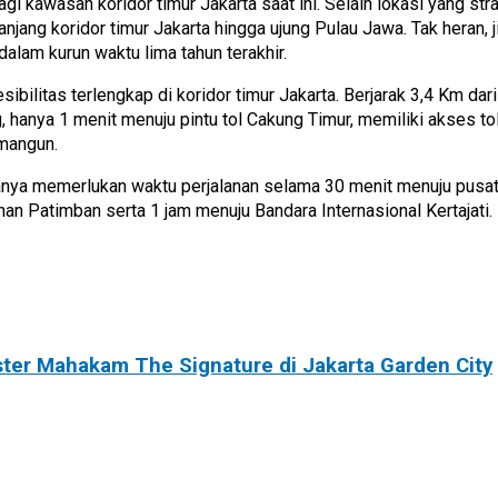
 kawasan koridor timur Jakarta saat ini. Selain lokasi yang stra
epanjang koridor timur Jakarta hingga ujung Pulau Jawa. Tak heran,
alam kurun waktu lima tahun terakhir.
ibilitas terlengkap di koridor timur Jakarta. Berjarak 3,4 Km da
, hanya 1 menit menuju pintu tol Cakung Timur, memiliki akses t
mangun.
nya memerlukan waktu perjalanan selama 30 menit menuju pusat I
n Patimban serta 1 jam menuju Bandara Internasional Kertajati. D
ter Mahakam The Signature di Jakarta Garden City