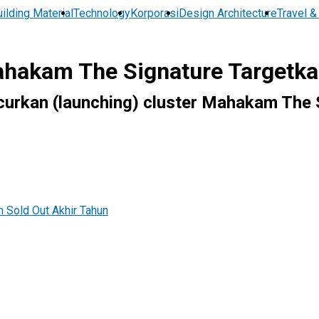
ilding Material
Technology
Korporasi
Design Architecture
Travel &
ahakam The Signature Targetka
urkan (launching) cluster Mahakam The 