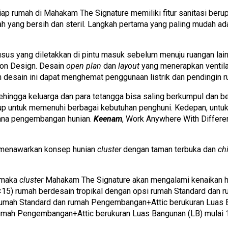
iap rumah di Mahakam The Signature memiliki fitur sanitasi ber
ah yang bersih dan steril. Langkah pertama yang paling mudah 
usus yang diletakkan di pintu masuk sebelum menuju ruangan l
tion Design. Desain
open plan
dan
layout
yang menerapkan ventilas
n desain ini dapat menghemat penggunaan listrik dan pendingin r
ehingga keluarga dan para tetangga bisa saling berkumpul dan 
cukup untuk memenuhi berbagai kebutuhan penghuni. Kedepan, un
ncana pengembangan hunian.
Keenam
, Work Anywhere With Differ
a menawarkan konsep hunian
cluster
dengan taman terbuka dan
ch
2 maka
cluster
Mahakam The Signature akan mengalami kenaikan har
t (5×15) rumah berdesain tropikal dengan opsi rumah Standard d
 rumah Standard dan rumah Pengembangan+Attic berukuran Luas 
 rumah Pengembangan+Attic berukuran Luas Bangunan (LB) mulai