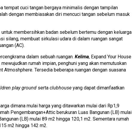
upa tempat cuci tangan bergaya minimalis dengan tampilan
adalah dengan membiasakan diri mencuci tangan sebelum masuk
ain untuk membersihkan badan sebelum bertemu dengan keluarga
i silang, membuat sirkulasi udara di dalam ruangan sangat
uangan (AC).
bercengkrama dalam sebuah ruangan.
Kelima
, Expand Your House
tuk mewujudkan rumah impian, penghuni yang akan memutuskan
ent Atmoshphere. Tersedia beberapa ruangan dengan suasana
ildren play ground
serta
clubhouse
yang dapat dimanfaatkan
ga dimana mulai harga yang ditawarkan mulai dari Rp1,9
an rumah Pengembangan+Attic berukuran Luas Bangunan (LB) mulai
Bangunan (LB) mulai 89 m2 hingga 120,1 m2. Sementara rumah
 115 m2 hingga 142 m2.