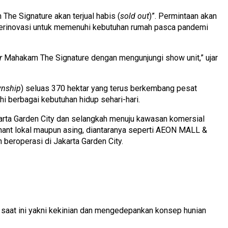
he Signature akan terjual habis (
sold out
)”. Permintaan akan
u berinovasi untuk memenuhi kebutuhan rumah pasca pandemi
r
Mahakam The Signature dengan mengunjungi show unit,” ujar
wnship
) seluas 370 hektar yang terus berkembang pesat
i berbagai kebutuhan hidup sehari-hari.
karta Garden City dan selangkah menuju kawasan komersial
nant lokal maupun asing, diantaranya seperti AEON MALL &
 beroperasi di Jakarta Garden City.
saat ini yakni kekinian dan mengedepankan konsep hunian