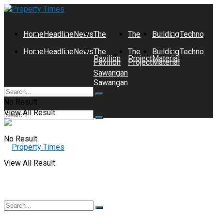
Home
Headline
News
The
The
Building
Technolog
Home
Headline
News
The
The
Building
Technolog
Pavilion
Project
Material
Pavilion
Project
Material
Sawangan
Sawangan
No Result
View All Result
No Result
View All Result