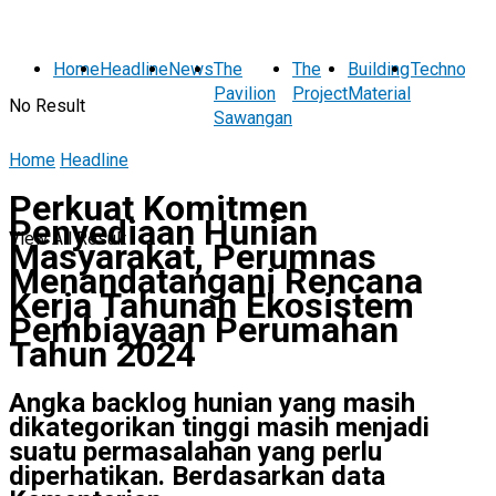
Home
Headline
News
The
The
Building
Technolog
Pavilion
Project
Material
No Result
Sawangan
Home
Headline
Perkuat Komitmen
Penyediaan Hunian
View All Result
Masyarakat, Perumnas
Menandatangani Rencana
Kerja Tahunan Ekosistem
Pembiayaan Perumahan
Tahun 2024
Angka backlog hunian yang masih
dikategorikan tinggi masih menjadi
suatu permasalahan yang perlu
diperhatikan. Berdasarkan data