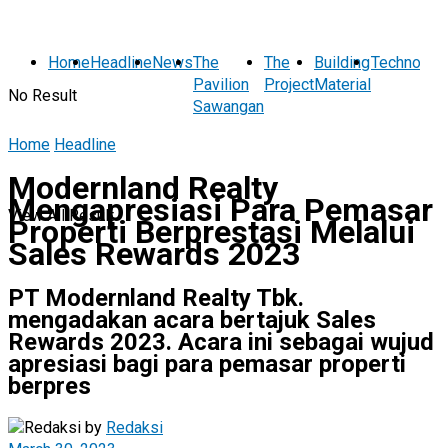
Home
Headline
News
The
The
Building
Technolog
Pavilion
Project
Material
No Result
Sawangan
Home
Headline
Modernland Realty
Mengapresiasi Para Pemasar
View All Result
Properti Berprestasi Melalui
Sales Rewards 2023
PT Modernland Realty Tbk.
mengadakan acara bertajuk Sales
Rewards 2023. Acara ini sebagai wujud
apresiasi bagi para pemasar properti
berpres
by
Redaksi