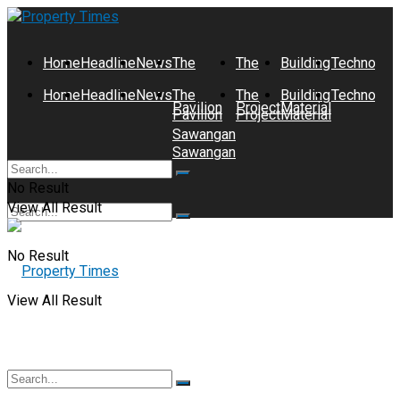
Home
Headline
News
The
The
Building
Technolog
Home
Headline
News
The
The
Building
Technolog
Pavilion
Project
Material
Pavilion
Project
Material
Sawangan
Sawangan
No Result
View All Result
No Result
View All Result