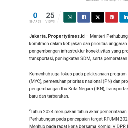
0
25
SHARES
VIEWS
Jakarta, Propertytimes.id
– Menteri Perhubung
komitmen dalam kebijakan dan prioritas anggaran
pengembangan infrastruktur konektivitas yang pr
transportasi, peningkatan SDM, serta pemerataa
Kemenhub juga fokus pada pelaksanaan program pr
(MYC), pemenuhan prioritas nasional (PN) dan pro
pengembangan Ibu Kota Negara (IKN), transporta
baru dan terbarukan.
“Tahun 2024 merupakan tahun akhir pemerintahan
Perhubungan pada pencapaian target RPJMN 2020-2
Menhub pada rapat kerja bersama Komisi V DPR RI