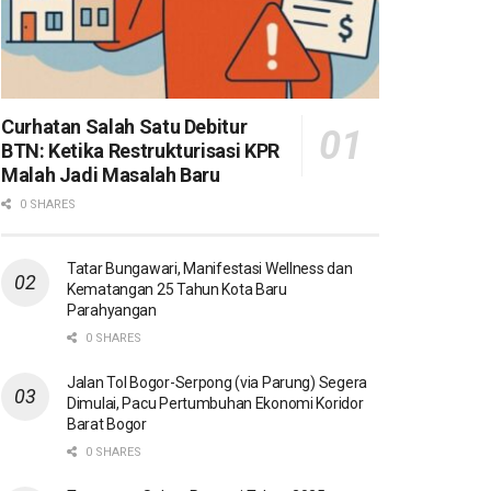
Curhatan Salah Satu Debitur
BTN: Ketika Restrukturisasi KPR
Malah Jadi Masalah Baru
0 SHARES
Tatar Bungawari, Manifestasi Wellness dan
Kematangan 25 Tahun Kota Baru
Parahyangan
0 SHARES
Jalan Tol Bogor-Serpong (via Parung) Segera
Dimulai, Pacu Pertumbuhan Ekonomi Koridor
Barat Bogor
0 SHARES