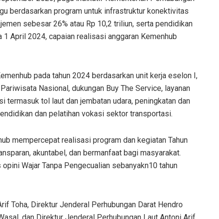
gu berdasarkan program untuk infrastruktur konektivitas
jemen sebesar 26% atau Rp 10,2 triliun, serta pendidikan
ga 1 April 2024, capaian realisasi anggaran Kemenhub
enhub pada tahun 2024 berdasarkan unit kerja eselon I,
Pariwisata Nasional, dukungan Buy The Service, layanan
si termasuk tol laut dan jembatan udara, peningkatan dan
ndidikan dan pelatihan vokasi sektor transportasi.
ub mempercepat realisasi program dan kegiatan Tahun
sparan, akuntabel, dan bermanfaat bagi masyarakat.
s opini Wajar Tanpa Pengecualian sebanyakn10 tahun
 Arif Toha, Direktur Jenderal Perhubungan Darat Hendro
Wasal, dan Direktur Jenderal Perhubungan Laut Antoni Arif