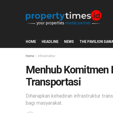
HOME
HEADLINE
NEWS
THE PAVILION SAW
Home
Infrastruktur
Menhub Komitmen Ba
Transportasi
Diharapkan kehadiran infrastruktur tra
bagi masyarakat.