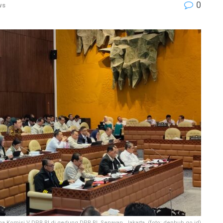
0
ws
 Komisi V DPR RI di gedung DPR RI, Senayan, Jakarta. (foto: dephub.go.id)