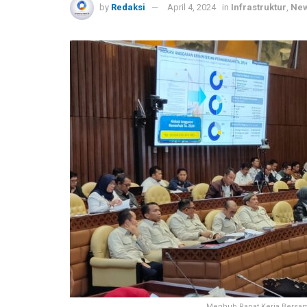
by
Redaksi
April 4, 2024
in
Infrastruktur
,
Ne
Menhub Rapat Kerja Bersama