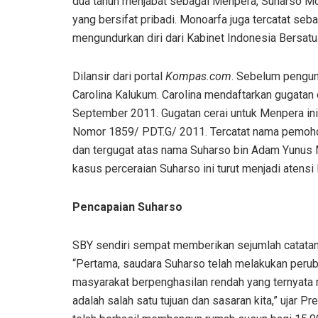
dua tahun menjabat sebagai Menpera, Suharso Mo
yang bersifat pribadi. Monoarfa
juga tercatat seb
mengundurkan diri dari Kabinet Indonesia Bersatu
Dilansir dari portal
Kompas.com
. Sebelum pengund
Carolina Kalukum. Carolina mendaftarkan gugatan
September 2011. Gugatan cerai untuk Menpera ini
Nomor 1859/ PDT.G/ 2011. Tercatat nama pemohon 
dan tergugat atas nama Suharso bin Adam Yunus M
kasus perceraian Suharso ini turut menjadi atensi 
Pencapaian Suharso
SBY sendiri sempat memberikan sejumlah catatan 
“Pertama, saudara Suharso telah melakukan peru
masyarakat berpenghasilan rendah yang ternyata 
adalah salah satu tujuan dan sasaran kita,” ujar 