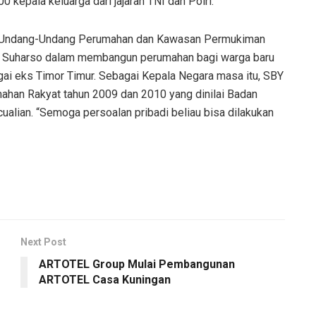
kepala keluarga dari jajaran TNI dan Polri.
 pada Undang-Undang Perumahan dan Kawasan Permukiman
a Suharso dalam membangun perumahan bagi warga baru
gai eks Timor Timur. Sebagai Kepala Negara masa itu, SBY
ahan Rakyat tahun 2009 dan 2010 yang dinilai Badan
alian. “Semoga persoalan pribadi beliau bisa dilakukan
Next Post
ARTOTEL Group Mulai Pembangunan
ARTOTEL Casa Kuningan