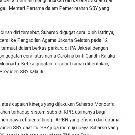
noarfa memilih mengundurkan diri karena sesuatu hal
agai
Menteri Pertama dalam Pemerintahan SBY
yang
.
uran diri tersebut, Suharso digugat cerai oleh istrinya,
 cerai ke Pengadilan Agama Jakarta Selatan pada 12
 termuat dalam berkas perkara di PA Jaksel dengan
gugatan cerai atas nama Carolina binti Gandhi Kaluku
onoarfa. Ketika gugatan tersebut ramai diberitakan,
Presiden SBY kala itu.
atas capaian kinerja yang dilakukan Suharso Monoarfa.
bahan terhadap sistem subsidi KPR, utamanya bagi
membawa efisiensi tinggi. APBN yang efisien dan optimal
Presiden SBY saat itu. SBY juga memuji upaya Suharso yang