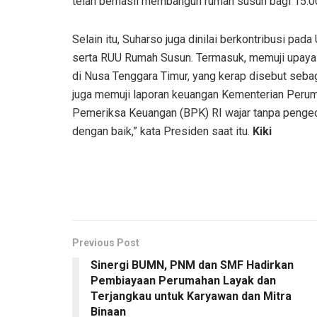
telah berhasil membangun rumah susun bagi 15.000 
Selain itu, Suharso juga dinilai berkontribusi
serta RUU Rumah Susun. Termasuk, memuji upay
di Nusa Tenggara Timur, yang kerap disebut seba
juga memuji laporan keuangan Kementerian Perum
Pemeriksa Keuangan (BPK) RI wajar tanpa pengecu
dengan baik,” kata Presiden saat itu.
Kiki
Previous Post
Sinergi BUMN, PNM dan SMF Hadirkan
Pembiayaan Perumahan Layak dan
Terjangkau untuk Karyawan dan Mitra
Binaan