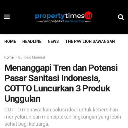
HOME
HEADLINE
NEWS
THE PAVILION SAWANGAN
TH
Home
Building Material
Menanggapi Tren dan Potensi
Pasar Sanitasi Indonesia,
COTTO Luncurkan 3 Produk
Unggulan
COTTO menawarkan solusi ideal untuk kebersihan
menyeluruh dan menciptakan lingkungan yang lebih
sehat bagi keluarga.