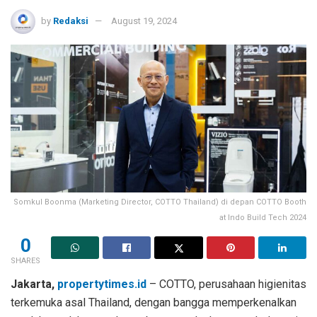
by
Redaksi
August 19, 2024
Somkul Boonma (Marketing Director, COTTO Thailand) di depan COTTO Booth
at Indo Build Tech 2024
0
SHARES
Jakarta,
propertytimes.id
– COTTO, perusahaan higienitas
terkemuka asal Thailand, dengan bangga memperkenalkan