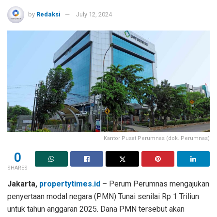
by
Redaksi
July 12, 2024
Kantor Pusat Perumnas (dok. Perumnas)
0
SHARES
Jakarta,
propertytimes.id
– Perum Perumnas mengajukan
penyertaan modal negara (PMN) Tunai senilai Rp 1 Triliun
untuk tahun anggaran 2025. Dana PMN tersebut akan