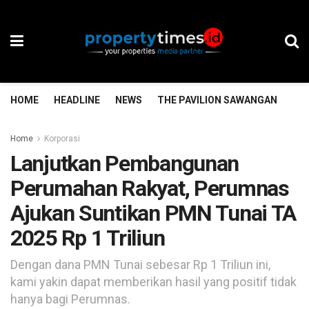
HOME
HEADLINE
NEWS
THE PAVILION SAWANGAN
TH
Home
Korporasi
Lanjutkan Pembangunan
Perumahan Rakyat, Perumnas
Ajukan Suntikan PMN Tunai TA
2025 Rp 1 Triliun
Dengan dana PMN Tunai sebesar Rp 1 Triliun ini,
kami yakin dapat memberikan hasil yang positif tidak
hanya bagi Perumnas.