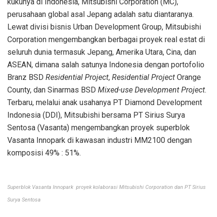
kukunya di Indonesia, Mitsubishi Corporation (MC),
perusahaan global asal Jepang adalah satu diantaranya.
Lewat divisi bisnis Urban Development Group, Mitsubishi
Corporation mengembangkan berbagai proyek real estat di
seluruh dunia termasuk Jepang, Amerika Utara, Cina, dan
ASEAN, dimana salah satunya Indonesia dengan portofolio
Branz BSD
Residential Project
,
Residential Project
Orange
County, dan Sinarmas BSD
Mixed-use Development Project
.
Terbaru, melalui anak usahanya PT Diamond Development
Indonesia (DDI), Mitsubishi bersama PT Sirius Surya
Sentosa (Vasanta) mengembangkan proyek superblok
Vasanta Innopark di kawasan industri MM2100 dengan
komposisi 49% : 51%.
Superblok Vasanta Innopark proyek kolaborasi Mitsubishi Corporation dan PT Sirius
Surya Sentosa