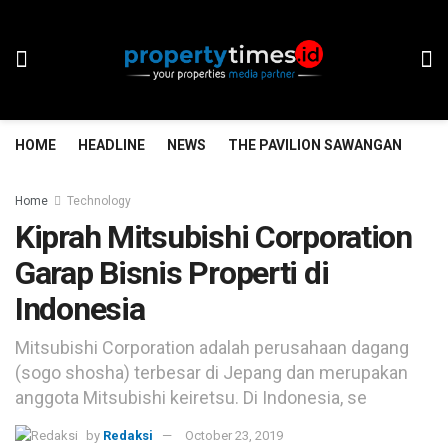
HOME
HEADLINE
NEWS
THE PAVILION SAWANGAN
TH
Home
Technology
Kiprah Mitsubishi Corporation
Garap Bisnis Properti di
Indonesia
Mitsubishi Corporation adalah perusahaan dagang
(sogo shosha) terbesar di Jepang dan merupakan
anggota Mitsubishi keiretsu. Di Indonesia, se
by
Redaksi
October 23, 2019