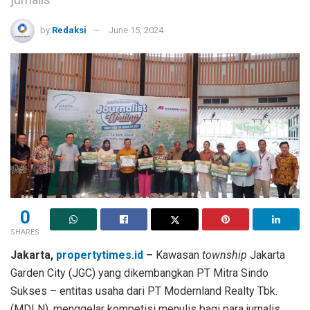
by
Redaksi
June 15, 2024
0
SHARES
Jakarta,
propertytimes.id
–
Kawasan
township
Jakarta
Garden City (JGC) yang dikembangkan PT Mitra Sindo
Sukses – entitas usaha dari PT Modernland Realty Tbk.
(MDLN), menggelar kompetisi menulis bagi para jurnalis