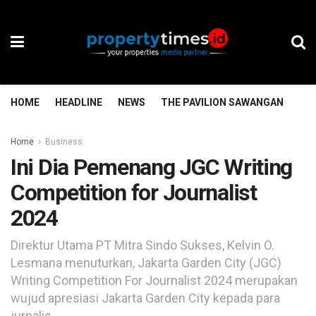
HOME
HEADLINE
NEWS
THE PAVILION SAWANGAN
TH
Home
Business
Ini Dia Pemenang JGC Writing
Competition for Journalist
2024
Direktur Utama PT Mitra Sindo Sukses, Kelvin O.
Lesmana menuturkan, Jakarta Garden City (JGC)
Writing Competition For Journalist 2024 merupakan
wujud apresiasi Jakarta Garden City kepada para
jurnalis