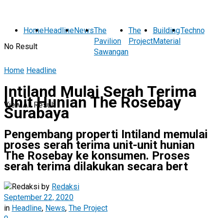
Home
Headline
News
The
The
Building
Technolog
Pavilion
Project
Material
No Result
Sawangan
Home
Headline
Intiland Mulai Serah Terima
Unit Hunian The Rosebay
View All Result
Surabaya
Pengembang properti Intiland memulai
proses serah terima unit-unit hunian
The Rosebay ke konsumen. Proses
serah terima dilakukan secara bert
by
Redaksi
September 22, 2020
in
Headline
,
News
,
The Project