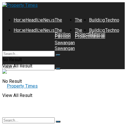
Home
Headline
News
The
The
Building
Technolog
Home
Headline
News
The
The
Building
Technolog
Pavilion
Project
Material
Pavilion
Project
Material
Sawangan
Sawangan
No Result
View All Result
No Result
View All Result