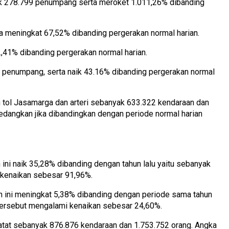
ak 278.799 penumpang serta meroket 1.011,26% dibanding
a meningkat 67,52% dibanding pergerakan normal harian.
,41% dibanding pergerakan normal harian.
 penumpang, serta naik 43.16% dibanding pergerakan normal
n tol Jasamarga dan arteri sebanyak 633.322 kendaraan dan
edangkan jika dibandingkan dengan periode normal harian
ini naik 35,28% dibanding dengan tahun lalu yaitu sebanyak
 kenaikan sebesar 91,96%.
h ini meningkat 5,38% dibanding dengan periode sama tahun
 tersebut mengalami kenaikan sebesar 24,60%.
tat sebanyak 876.876 kendaraan dan 1.753.752 orang. Angka