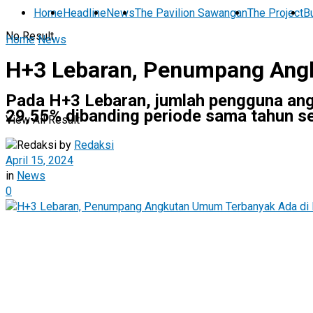
Home
Headline
News
The Pavilion Sawangan
The Project
Bu
No Result
Home
News
H+3 Lebaran, Penumpang Ang
Pada H+3 Lebaran, jumlah pengguna an
29,55% dibanding periode sama tahun s
View All Result
by
Redaksi
April 15, 2024
in
News
0