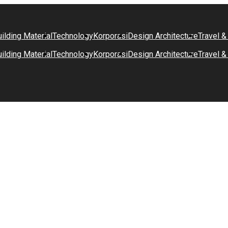
ilding Material
Technology
Korporasi
Design Architecture
Travel &
ilding Material
Technology
Korporasi
Design Architecture
Travel &