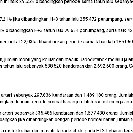
ini naik 29,55% dibandingkan periode sama tahun lalu sebany
,21% jika dibandingkan H+3 tahun lalu 255.472 penumpang, sert
4% dibandingkan H+3 tahun lalu 79.634 penumpang, serta naik 42.
meningkat 22,03% dibandingkan periode sama tahun lalu 185.060
n, jumlah mobil yang keluar dan masuk Jabodetabek melalui jala
n tahun lalu sebanyak 538.520 kendaraan dan 2.692.600 orang. S
 arteri sebanyak 297.836 kendaraan dan 1.489.180 orang. Jumlah 
ingkan dengan periode normal harian jumlah tersebut mengalami
 arteri sebanyak 335.486 kendaraan dan 1.677.430 orang. Jumla
edangkan jika dibandingkan dengan periode normal harian jumlah
a motor keluar dan masuk Jabodetabek, pada H+3 Lebaran terca