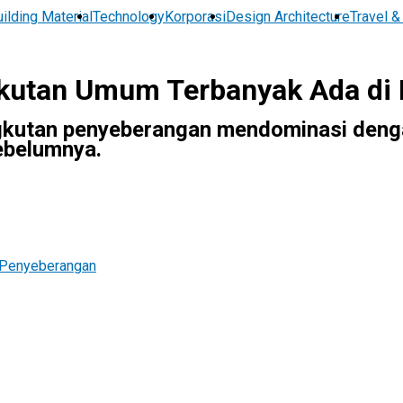
ilding Material
Technology
Korporasi
Design Architecture
Travel &
kutan Umum Terbanyak Ada di
gkutan penyeberangan mendominasi denga
ebelumnya.