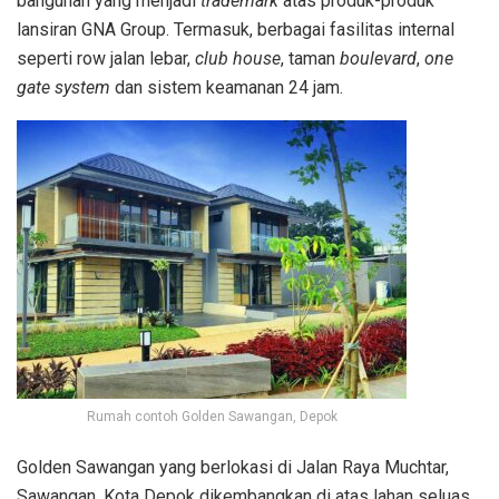
bangunan yang menjadi
trademark
atas produk-produk
lansiran GNA Group. Termasuk, berbagai fasilitas internal
seperti row jalan lebar,
club house
, taman
boulevard
,
one
gate system
dan sistem keamanan 24 jam.
Rumah contoh Golden Sawangan, Depok
Golden Sawangan yang berlokasi di Jalan Raya Muchtar,
Sawangan, Kota Depok dikembangkan di atas lahan seluas