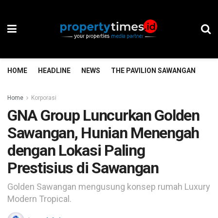
HOME
HEADLINE
NEWS
THE PAVILION SAWANGAN
TH
Home
Korporasi
GNA Group Luncurkan Golden
Sawangan, Hunian Menengah
dengan Lokasi Paling
Prestisius di Sawangan
Golden Sawangan mengusung konsep rumah Luxury
Modern Tropical.