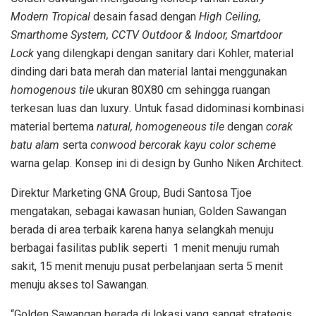
Modern Tropical
desain fasad dengan
High Ceiling,
Smarthome System, CCTV Outdoor & Indoor, Smartdoor
Lock
yang dilengkapi dengan sanitary dari Kohler, material
dinding dari bata merah dan material lantai menggunakan
homogenous tile
ukuran 80X80 cm sehingga ruangan
terkesan luas dan luxury
.
Untuk fasad didominasi kombinasi
material bertema
natural, homogeneous tile
dengan
corak
batu alam
serta
conwood bercorak kayu color scheme
warna gelap. Konsep ini di design by Gunho Niken Architect.
Direktur Marketing GNA Group, Budi Santosa Tjoe
mengatakan, sebagai kawasan hunian, Golden Sawangan
berada di area terbaik karena hanya selangkah menuju
berbagai fasilitas publik seperti 1 menit menuju rumah
sakit, 15 menit menuju pusat perbelanjaan serta 5 menit
menuju akses tol Sawangan.
“Golden Sawangan berada di lokasi yang sangat strategis