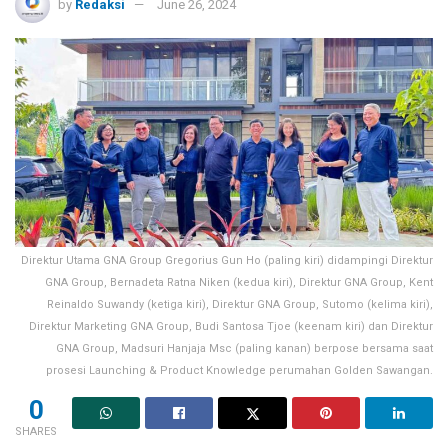
by
Redaksi
June 26, 2024
Direktur Utama GNA Group Gregorius Gun Ho (paling kiri) didampingi Direktur
GNA Group, Bernadeta Ratna Niken (kedua kiri), Direktur GNA Group, Kent
Reinaldo Suwandy (ketiga kiri), Direktur GNA Group, Sutomo (kelima kiri),
Direktur Marketing GNA Group, Budi Santosa Tjoe (keenam kiri) dan Direktur
GNA Group, Madsuri Hanjaja Msc (paling kanan) berpose bersama saat
prosesi Launching & Product Knowledge perumahan Golden Sawangan.
0
SHARES