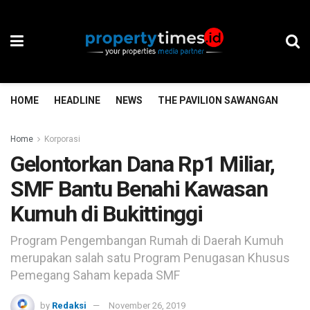
HOME
HEADLINE
NEWS
THE PAVILION SAWANGAN
TH
Home
Korporasi
Gelontorkan Dana Rp1 Miliar,
SMF Bantu Benahi Kawasan
Kumuh di Bukittinggi
Program Pengembangan Rumah di Daerah Kumuh
merupakan salah satu Program Penugasan Khusus
Pemegang Saham kepada SMF
by
Redaksi
November 26, 2019