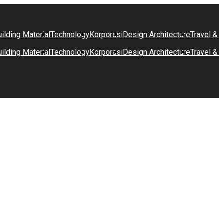
ilding Material
Technology
Korporasi
Design Architecture
Travel &
ilding Material
Technology
Korporasi
Design Architecture
Travel &