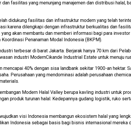
ur dan fasilitas yang menunjang manajemen dan distribusi halal
h didukung fasilitas dan infrastruktur modern yang telah terinte
asi karena dilengkapi dengan infrastruktur berkualitas dan fasi
) yang akan membantu dan memberi informasi bagi para investor a
n Koordinasi Penanaman Modal Indonesia (BKPM).
ustri terbesar di barat Jakarta. Berjarak hanya 70 km dari Pela
awasan industri ModernCikande Industrial Estate untuk menuju ru
kan mencapai 40% dengan sisa landbank sekitar 1900-an hektar. S
saha. Perusahaan yang mendominasi adalah perusahaan chemical, 
materials.
mbangan Modern Halal Valley berupa kavling industri untuk pro
engan produk turunan halal. Kedepannya gudang logistik, ruko s
wujudkan visi Indonesia membangun ekosistem halal yang lengkap
an Indonesia sebagai basis bagi bisnis internasional mereka da