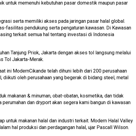
, baik untuk memenuhi kebutuhan pasar domestik maupun pasar
grasi serta memiliki akses pada jaringan pasar halal global.
litas-fasilitas pendukung serta pengaturan kawasan. Di Kawasan
sing terkait semua hal tentang investasi di Indonesia
buhan Tanjung Priok, Jakarta dengan akses tol langsung melalui
as Tol Jakarta-Merak.
aat ini ModernCikande telah dihuni lebih dari 200 perusahaan
diikuti oleh perusahaan yang begerak di bidang steel, metal
duk makanan & minuman, obat-obatan, kosmetika, dan tidak
erta perumahan dan dryport akan segera kami bangun di kawasan
 untuk makanan halal dan industri terkait. Modern Halal Valley
lam hal produksi dan perdagangan halal, ujar Pascall Wilson.