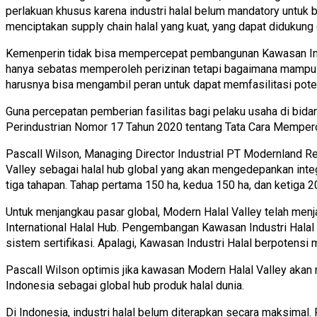
perlakuan khusus karena industri halal belum mandatory untuk b
menciptakan supply chain halal yang kuat, yang dapat didukun
Kemenperin tidak bisa mempercepat pembangunan Kawasan Indus
hanya sebatas memperoleh perizinan tetapi bagaimana mampu 
harusnya bisa mengambil peran untuk dapat memfasilitasi pote
Guna percepatan pemberian fasilitas bagi pelaku usaha di bidan
Perindustrian Nomor 17 Tahun 2020 tentang Tata Cara Mempero
Pascall Wilson, Managing Director Industrial PT Modernland R
Valley sebagai halal hub global yang akan mengedepankan inte
tiga tahapan. Tahap pertama 150 ha, kedua 150 ha, dan ketiga 2
Untuk menjangkau pasar global, Modern Halal Valley telah menja
International Halal Hub. Pengembangan Kawasan Industri Hala
sistem sertifikasi. Apalagi, Kawasan Industri Halal berpotens
Pascall Wilson optimis jika kawasan Modern Halal Valley akan m
Indonesia sebagai global hub produk halal dunia.
Di Indonesia, industri halal belum diterapkan secara maksimal.