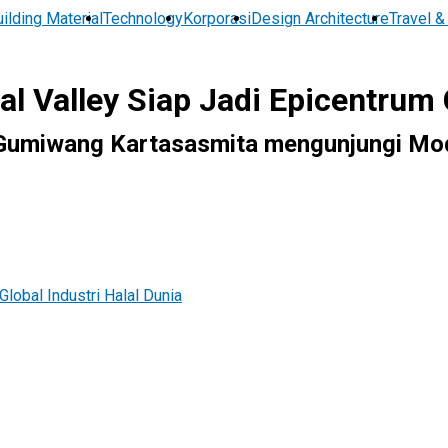
ilding Material
Technology
Korporasi
Design Architecture
Travel &
l Valley Siap Jadi Epicentrum G
 Gumiwang Kartasasmita mengunjungi Mode