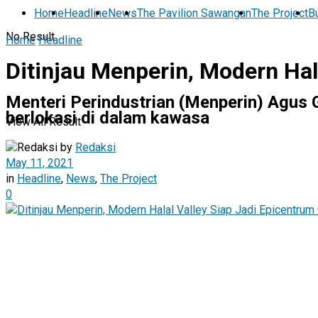
Home
Headline
News
The Pavilion Sawangan
The Project
Bu
No Result
Home
Headline
Ditinjau Menperin, Modern Hala
Menteri Perindustrian (Menperin) Agus
berlokasi di dalam kawasa
View All Result
by
Redaksi
May 11, 2021
in
Headline
,
News
,
The Project
0