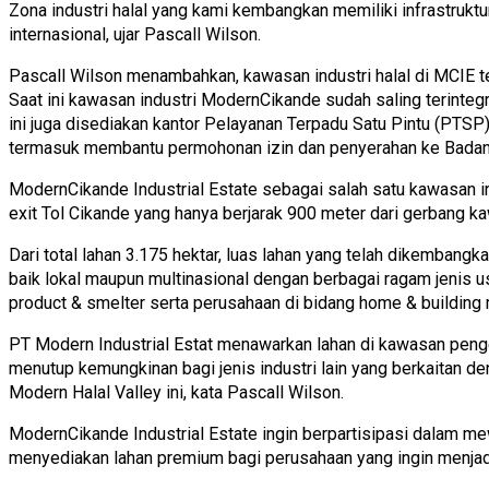
Zona industri halal yang kami kembangkan memiliki infrastrukt
internasional, ujar Pascall Wilson.
Pascall Wilson menambahkan, kawasan industri halal di MCIE tela
Saat ini kawasan industri ModernCikande sudah saling terintegr
ini juga disediakan kantor Pelayanan Terpadu Satu Pintu (PTSP
termasuk membantu permohonan izin dan penyerahan ke Bada
ModernCikande Industrial Estate sebagai salah satu kawasan ind
exit Tol Cikande yang hanya berjarak 900 meter dari gerbang k
Dari total lahan 3.175 hektar, luas lahan yang telah dikembang
baik lokal maupun multinasional dengan berbagai ragam jenis u
product & smelter serta perusahaan di bidang home & building 
PT Modern Industrial Estat menawarkan lahan di kawasan penge
menutup kemungkinan bagi jenis industri lain yang berkaitan d
Modern Halal Valley ini, kata Pascall Wilson.
ModernCikande Industrial Estate ingin berpartisipasi dalam me
menyediakan lahan premium bagi perusahaan yang ingin menjadik