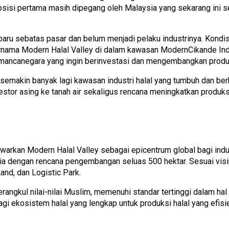
, posisi pertama masih dipegang oleh Malaysia yang sekarang ini
aru sebatas pasar dan belum menjadi pelaku industrinya. Kondisi
rnama Modern Halal Valley di dalam kawasan ModernCikande Indu
un mancanegara yang ingin berinvestasi dan mengembangkan produk-
 semakin banyak lagi kawasan industri halal yang tumbuh dan ber
stor asing ke tanah air sekaligus rencana meningkatkan produksi
arkan Modern Halal Valley sebagai epicentrum global bagi indust
sia dengan rencana pengembangan seluas 500 hektar. Sesuai vis
Land, dan Logistic Park.
rangkul nilai-nilai Muslim, memenuhi standar tertinggi dalam hal
gi ekosistem halal yang lengkap untuk produksi halal yang efis