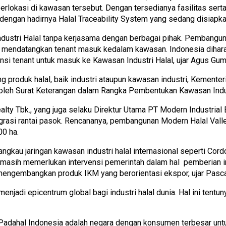
erlokasi di kawasan tersebut. Dengan tersedianya fasilitas serta
g dengan hadirnya Halal Traceability System yang sedang disiap
tri Halal tanpa kerjasama dengan berbagai pihak. Pembangunan 
mendatangkan tenant masuk kedalam kawasan. Indonesia diharap
nsi tenant untuk masuk ke Kawasan Industri Halal, ujar Agus Gu
g produk halal, baik industri ataupun kawasan industri, Kementer
leh Surat Keterangan dalam Rangka Pembentukan Kawasan Indust
ealty Tbk., yang juga selaku Direktur Utama PT Modern Industri
grasi rantai pasok. Rencananya, pembangunan Modern Halal Valley
00 ha.
ngkau jaringan kawasan industri halal internasional seperti Cor
l masih memerlukan intervensi pemerintah dalam hal pemberian 
i mengembangkan produk IKM yang berorientasi ekspor, ujar Pasca
enjadi epicentrum global bagi industri halal dunia. Hal ini ten
 Padahal Indonesia adalah negara dengan konsumen terbesar untuk