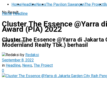
Home
Headline
News
The Pavilion Sawangan
The Project
Bu
No Result
Home
Headline
Cluster The Essence @Yarra di
Award (PIA) 2022
Cluster The Essence @Yarra di Jakarta
View All Result
Modernland Realty Tbk.) berhasil
by
Redaksi
September 8, 2022
in
Headline
,
News
,
The Project
0