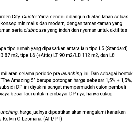
rden City.
Cluster
Yarra sendiri dibangun di atas lahan seluas
konsep minimalis dan modern, dengan taman-taman yang
taman serta
clubhouse
yang indah dan nyaman untuk aktifitas
 tipe rumah yang dipasarkan antara lain tipe L5 (Standard)
LB 87 m2, tipe L6 (+Attic) LT 90 m2/LB 112 m2, dan L8
6 miliaran selama periode pra
launching
ini. Dan sebagai bentuk
“The Amazing 5” berupa potongan harga sebesar 1,5% + 1,5%,
subsidi DP ini diyakini sangat mempermudah calon pembeli
biaya besar lagi untuk membayar DP nya, hanya cukup
aunching
, harga jualnya dipastikan akan mengalami kenaikan.
as Kelvin O Lesmana. (AFI/PT)