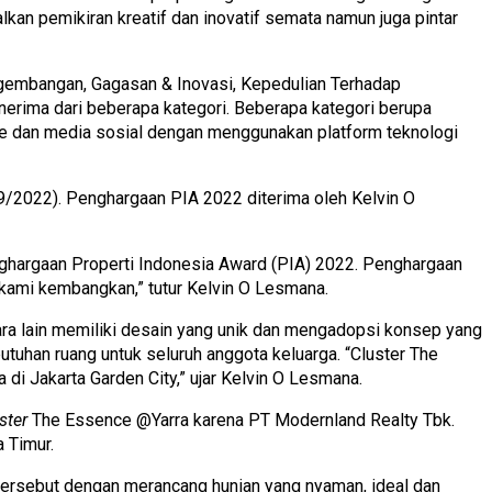
kan pemikiran kreatif dan inovatif semata namun juga pintar
engembangan, Gagasan & Inovasi, Kepedulian Terhadap
nerima dari beberapa kategori. Beberapa kategori berupa
ne dan media sosial dengan
menggunakan platform teknologi
/9/2022). Penghargaan PIA 2022 diterima oleh Kelvin O
nghargaan Properti Indonesia Award (PIA) 2022. Penghargaan
g kami kembangkan,” tutur Kelvin O Lesmana.
ara lain memiliki desain yang unik dan mengadopsi konsep yang
uhan ruang untuk seluruh anggota keluarga. “Cluster The
 di Jakarta Garden City,” ujar Kelvin O Lesmana.
ster
The Essence @Yarra karena PT Modernland Realty Tbk.
a Timur.
 tersebut dengan merancang hunian yang nyaman, ideal dan