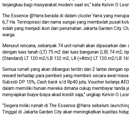
terjangkau bagi masyarakat modern saat ini,” kata Kelvin O Les
The Essence @Yarra berada di dalam
cluster
Yarra yang merupa
6,7 Ha. Terinspirasi dari nama sungai yang membelah pusat kot
indah yang menjadi ikon dari perumahan Jakarta Garden City.
Cl
warga.
Menurut rencana, sebanyak 74 unit rumah akan dipasarkan dan 
dengan luas tanah (LT) 75 m2 dan luas bangunan (LB) 74 m2, ti
(Standard) LT 120 m2/LB 132 m2, L8 (+Attic) LT 120 m2/LB 16
Semua rumah yang akan dibangun terdiri dari 2 lantai dengan op
reward
terhadap para pembeli yang membeli secara awal masa
Subsidi DP 10%,
Cash back
s/d Rp40 juta, Voucher belanja AEO
dalam memiliki hunian mereka dimana cukup membayar tanda ja
menyiapkan biaya-biaya akad kredit saja,” ungkap Kelvin O Les
“Segera miliki rumah di The Essence @Yarra sebelum
launchin
Tinggal di Jakarta Garden City akan meningkatkan kualitas hi