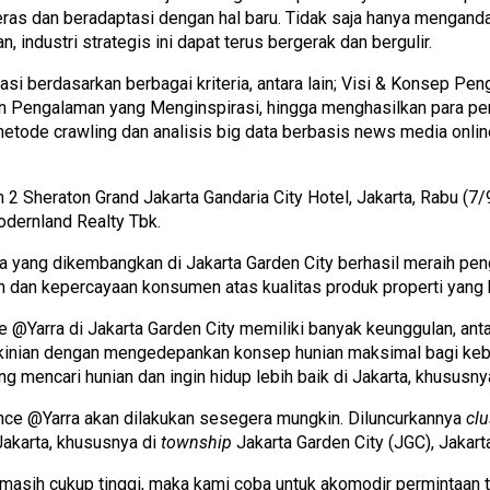
ras dan beradaptasi dengan hal baru. Tidak saja hanya mengandal
industri strategis ini dapat terus bergerak dan bergulir.
si berdasarkan berbagai kriteria, antara lain; Visi & Konsep P
dan Pengalaman yang Menginspirasi, hingga menghasilkan para pe
etode crawling dan analisis big data berbasis news media onli
2 Sheraton Grand Jakarta Gandaria City Hotel, Jakarta, Rabu (7
dernland Realty Tbk.
a yang dikembangkan di Jakarta Garden City berhasil meraih pe
an
dan kepercayaan konsumen
atas kualitas produk properti yan
 @Yarra di Jakarta Garden City memiliki banyak keunggulan, ant
kinian dengan mengedepankan konsep hunian maksimal bagi kebut
 mencari hunian dan ingin hidup lebih baik di Jakarta, khususnya
ce @Yarra akan dilakukan sesegera mungkin. Diluncurkannya
clu
Jakarta, khususnya di
township
Jakarta Garden City (JGC), Jakart
i masih cukup tinggi, maka kami coba untuk akomodir permintaan