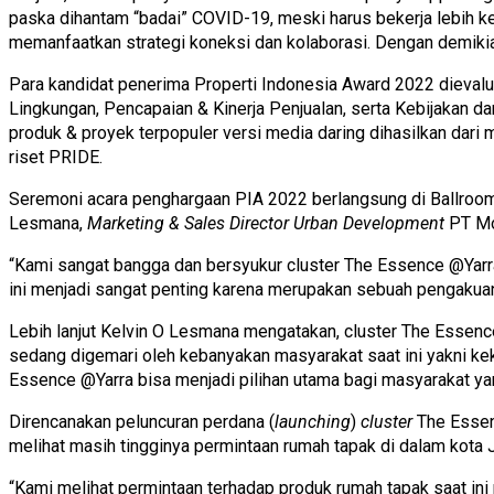
paska dihantam “badai” COVID-19, meski harus bekerja lebih ke
memanfaatkan strategi koneksi dan kolaborasi. Dengan demikian, 
Para kandidat penerima Properti Indonesia Award 2022 dievalua
Lingkungan, Pencapaian & Kinerja Penjualan, serta Kebijakan 
produk & proyek terpopuler versi media daring dihasilkan dari
m
riset PRIDE
.
Seremoni acara penghargaan PIA 2022 berlangsung di Ballroom 
Lesmana,
Marketing & Sales Director Urban Development
PT Mo
“Kami sangat bangga dan bersyukur cluster The Essence @Yarr
ini menjadi sangat penting karena merupakan sebuah pengaku
Lebih lanjut Kelvin O Lesmana mengatakan, cluster The Essence
sedang digemari oleh kebanyakan masyarakat saat ini yakni ke
Essence @Yarra bisa menjadi pilihan utama bagi masyarakat yang
Direncanakan peluncuran perdana (
launching
)
cluster
The Essen
melihat masih tingginya permintaan rumah tapak di dalam kota 
“Kami melihat permintaan terhadap produk rumah tapak saat in