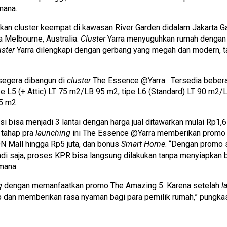
mana.
kan cluster keempat di kawasan River Garden didalam Jakarta Ga
a Melbourne, Australia.
Cluster
Yarra menyuguhkan rumah dengan 
uster
Yarra dilengkapi dengan gerbang yang megah dan modern, 
segera dibangun di
cluster
The Essence @Yarra. Tersedia beberapa
pe L5 (+ Attic) LT 75 m2/LB 95 m2, tipe L6 (Standard) LT 90 m2/
5 m2.
si bisa menjadi 3 lantai dengan harga jual ditawarkan mulai Rp1,
 tahap pra
launching
ini The Essence @Yarra memberikan promo 
N Mall hingga Rp5 juta, dan bonus
Smart Home
. “Dengan promo 
di saja, proses KPR bisa langsung dilakukan tanpa menyiapkan 
mana.
g
dengan memanfaatkan promo The Amazing 5. Karena setelah
l
dup dan memberikan rasa nyaman bagi para pemilik rumah,” pungk