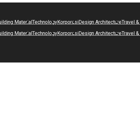
ilding Material
Technology
Korporasi
Design Architecture
Travel &
ilding Material
Technology
Korporasi
Design Architecture
Travel &