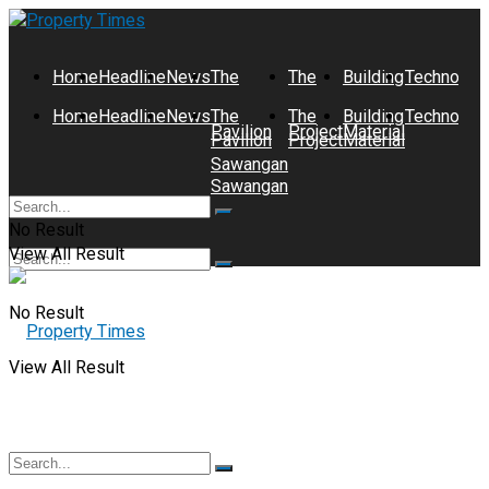
Home
Headline
News
The
The
Building
Technolog
Home
Headline
News
The
The
Building
Technolog
Pavilion
Project
Material
Pavilion
Project
Material
Sawangan
Sawangan
No Result
View All Result
No Result
View All Result