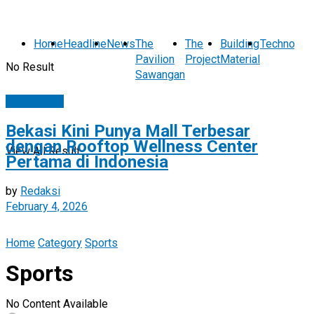
Home
Headline
News
The
The
Building
Technolog
Pavilion
Project
Material
No Result
Sawangan
Commercial
Bekasi Kini Punya Mall Terbesar
dengan Rooftop Wellness Center
View All Result
Pertama di Indonesia
by
Redaksi
February 4, 2026
Home
Category
Sports
Sports
No Content Available