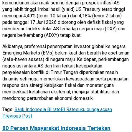
kemungkinan akan naik seiring dengan prospek inflasi AS
yang lebih tinggi. Imbal hasil (yield) US Treasury tetap tinggi
mencapai 4,49% (tenor 10 tahun) dan 4,18% (tenor 2 tahun)
pada tanggal 17 Juni 2026 didorong oleh defisit fiskal yang
membesar. Indeks dolar AS terhadap negara maju (DXY) dan
negara berkembang (ADXY) tetap kuat.
Akibatnya, preferensi penempatan investor global ke negara
Emerging Markets (EMs) belum kuat dan beralih ke aset aman
(safe-haven assets) di negara maju. Ke depan, perkembangan
negosiasi antara AS dan Iran terkait kesepakatan
penyelesaian konflik di Timur Tengah diperkirakan masih
dinamis sehingga memerlukan kewaspadaan serta penguatan
respons dan sinergi kebijakan fiskal dan moneter guna
memperkuat ketahanan eksternal, menjaga stabilitas, dan
mendorong pertumbuhan ekonomi domestik.
Tags:
Bank Indonesia BI rate
BI Rate
suku bunga acuan
Previous Post
80 Persen Masyarakat Indonesia Tertekan