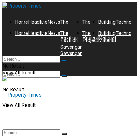
Home
Headline
News
The
The
Building
Technolog
Home
Headline
News
The
The
Building
Technolog
Pavilion
Project
Material
Pavilion
Project
Material
Sawangan
Sawangan
No Result
View All Result
No Result
View All Result