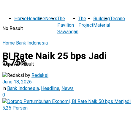
Home
Headline
News
The
The
Building
Technolog
Pavilion
Project
Material
No Result
Sawangan
Home
Bank Indonesia
BI Rate Naik 25 bps Jadi
5,75%
View All Result
by
Redaksi
June 18, 2026
in
Bank Indonesia
,
Headline
,
News
0