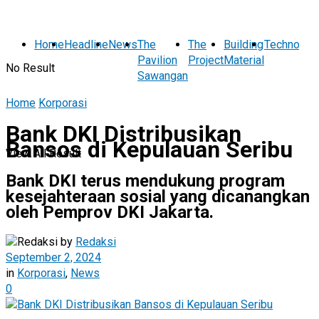
Home
Headline
News
The
The
Building
Technolog
Pavilion
Project
Material
No Result
Sawangan
Home
Korporasi
Bank DKI Distribusikan
Bansos di Kepulauan Seribu
View All Result
Bank DKI terus mendukung program
kesejahteraan sosial yang dicanangkan
oleh Pemprov DKI Jakarta.
by
Redaksi
September 2, 2024
in
Korporasi
,
News
0