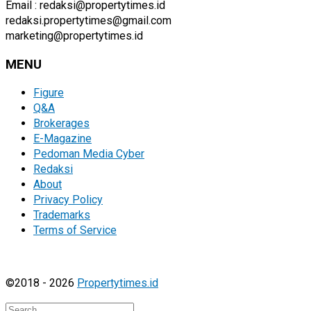
Email : redaksi@propertytimes.id
redaksi.propertytimes@gmail.com
marketing@propertytimes.id
MENU
Figure
Q&A
Brokerages
E-Magazine
Pedoman Media Cyber
Redaksi
About
Privacy Policy
Trademarks
Terms of Service
©2018 - 2026
Propertytimes.id