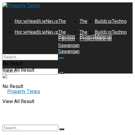
Home
Headline
News
The
The
Building
Technolog
Home
Headline
News
The
The
Building
Technolog
Pavilion
Project
Material
Pavilion
Project
Material
Sawangan
Sawangan
No Result
View All Result
No Result
View All Result