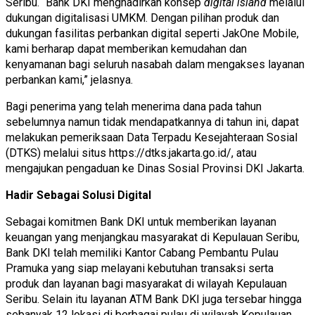
Seribu. “Bank DKI menghadirkan konsep
digital island
melalui
dukungan digitalisasi UMKM. Dengan pilihan produk dan
dukungan fasilitas perbankan digital seperti JakOne Mobile,
kami berharap dapat memberikan kemudahan dan
kenyamanan bagi seluruh nasabah dalam mengakses layanan
perbankan kami,” jelasnya.
Bagi penerima yang telah menerima dana pada tahun
sebelumnya namun tidak mendapatkannya di tahun ini, dapat
melakukan pemeriksaan Data Terpadu Kesejahteraan Sosial
(DTKS) melalui situs https://dtks.jakarta.go.id/, atau
mengajukan pengaduan ke Dinas Sosial Provinsi DKI Jakarta.
Hadir Sebagai Solusi Digital
Sebagai komitmen Bank DKI untuk memberikan layanan
keuangan yang menjangkau masyarakat di Kepulauan Seribu,
Bank DKI telah memiliki Kantor Cabang Pembantu Pulau
Pramuka yang siap melayani kebutuhan transaksi serta
produk dan layanan bagi masyarakat di wilayah Kepulauan
Seribu. Selain itu layanan ATM Bank DKI juga tersebar hingga
sebanyak 12 lokasi di berbagai pulau di wilayah Kepulauan