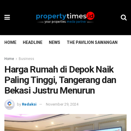
HOME
HEADLINE
NEWS
THE PAVILION SAWANGAN
TH
Home
Business
Harga Rumah di Depok Naik
Paling Tinggi, Tangerang dan
Bekasi Justru Menurun
by
Redaksi
November 29, 2024