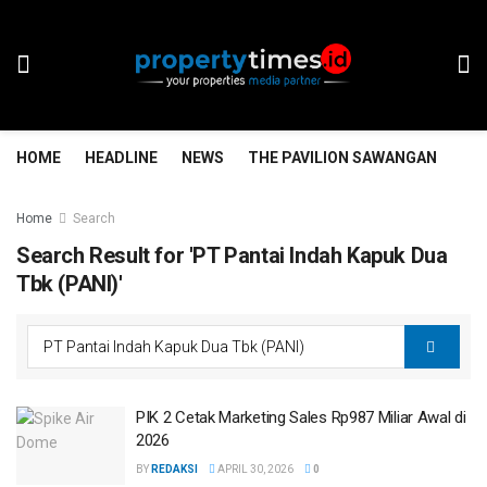
HOME
HEADLINE
NEWS
THE PAVILION SAWANGAN
TH
Home
Search
Search Result for 'PT Pantai Indah Kapuk Dua
Tbk (PANI)'
PIK 2 Cetak Marketing Sales Rp987 Miliar Awal di
2026
BY
REDAKSI
APRIL 30, 2026
0